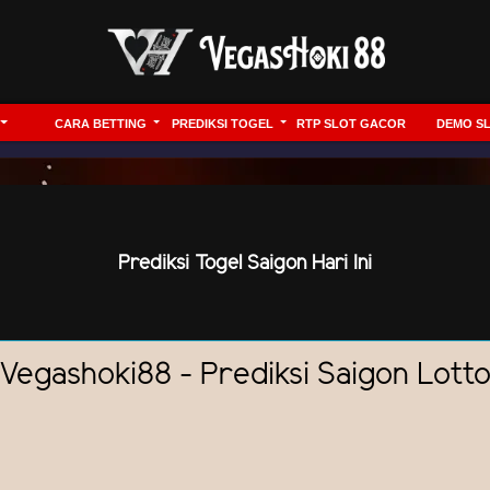
CARA BETTING
PREDIKSI TOGEL
RTP SLOT GACOR
DEMO S
Prediksi Togel Saigon Hari Ini
Vegashoki88 - Prediksi Saigon Lott