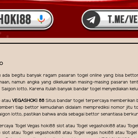
TO
tu ada begitu banyak ragam pasaran togel online yang bisa bett
amaan, namun angka yang dikeluarkan masing-masing pasaran tent
 Saigon lotto. Karena itulah banyak bandar togel menyediakan kelu
8
atau
VEGASHOKI 88
Situs bandar togel terpercaya memberikan b
memberi tiap bettor kemudahan didalam memprediksi nomor jitu toge
igon lotto, pastikan bahwa anda sebagai bettor senantiasa berkun
percaya Togel Vegas hoki88 slot atau Togel vegashoki88 atau Toge
8 slot atau Togel vegashoki88 atau Togel vegas hoki88 atau Tog