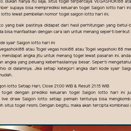
tto. Bukan hanya itu saja, situs togel terpercaya VEGASHOKI88
er supaya bisa memprediksi keluaran togel Saigon lotto hari ini
tto lewat pembelian nomor togel saigon lotto hari ini.
otto yang baik pastinya didapat dari hasil perhitungan yang betul-
nda bisa manfaatkan dengan cara lain untuk menang seperti berikut i
e syair Saigon lotto hari ini
 vegashoki88 atau Togel vegas hoki88 atau Togel vegashoki 88 me
a mendapat angka jitu untuk menang togel lewat pasaran ini. an
 angka yang peluang keberhasilannya besar. Seperti mengetahui
shio di dalamnya. Jika setiap kategori angka dari kode syair Sa
mudah.
igon lotto Setiap Hari, Close 21:00 WIB & Result 21:15 WIB
togel dengan prediksi keluaran togel Saigon lotto hari ini ju
live draw Saigon lotto setiap pemain tentunya bisa mengkombina
h situs togel resmi. Dengan begitu, maka akan tercipta kombinasi 