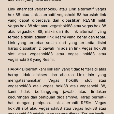
Link alternatif vegashoki88 atau Link alternatif vegas
hoki88 atau Link alternatif vegashoki 88 haruslah link
yang dapat dipercaya dan dipastikan RESMI milik
Vegas hoki88 slot atau vegashoki88 atau vegas hoki88
atau vegashoki 88, maka dari itu link alternatif yang
tersedia disini adalah link Resmi yang benar dan tepat.
Link yang tersebar selain dari yang tersedia disini
harap diabaikan. Dibawah ini adalah link Vegas hoki88
slot atau vegashoki88 atau vegas hoki88 atau
vegashoki 88 yang Resmi.
HARAP Diperhatikan! link lain yang tidak tertera di atas
harap tidak diakses dan abaikan Link lain yang
mengatasnamakan Vegas hoki88 slot atau
vegashoki88 atau vegas hoki88 atau vegashoki 88,
kami tidak bertanggung jawab atas tindakan
kecurangan dan penipuan didalamnya. Harap berhati-
hati dengan penipuan. link alternatif RESMI Vegas
hoki88 slot atau vegashoki88 atau vegas hoki88 atau
vegashoki 88 adalah yang tertera diatas. Terima kasih.