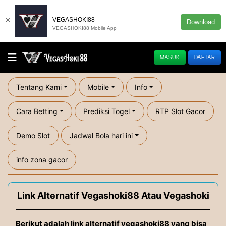
×
VEGASHOKI88
Download
VEGASHOKI88 Mobile App
MASUK
DAFTAR
Tentang Kami
Mobile
Info
Cara Betting
Prediksi Togel
RTP Slot Gacor
Demo Slot
Jadwal Bola hari ini
info zona gacor
Link Alternatif Vegashoki88 Atau Vegashoki
Berikut adalah link alternatif vegashoki88 yang bisa