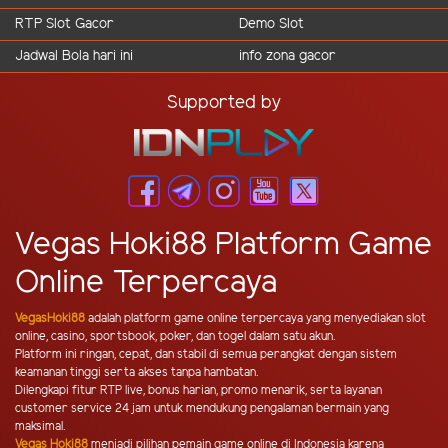
RTP Slot Gacor
Demo Slot
Jadwal Bola hari ini
info zona gacor
Supported by
Vegas Hoki88 Platform Game
Online Terpercaya
VegasHoki88
adalah platform game online terpercaya yang menyediakan slot
online, casino, sportsbook, poker, dan togel dalam satu akun.
Platform ini ringan, cepat, dan stabil di semua perangkat dengan sistem
keamanan tinggi serta akses tanpa hambatan.
Dilengkapi fitur RTP live, bonus harian, promo menarik, serta layanan
customer service 24 jam untuk mendukung pengalaman bermain yang
maksimal.
Vegas Hoki88
menjadi pilihan pemain game online di Indonesia karena